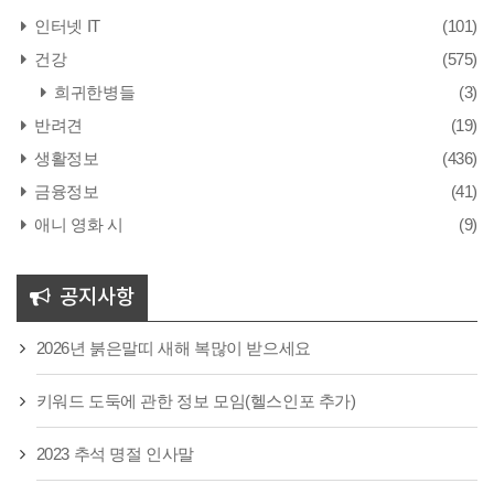
인터넷 IT
(101)
건강
(575)
희귀한병들
(3)
반려견
(19)
생활정보
(436)
금융정보
(41)
애니 영화 시
(9)
공지사항
2026년 붉은말띠 새해 복많이 받으세요
키워드 도둑에 관한 정보 모임(헬스인포 추가)
2023 추석 명절 인사말