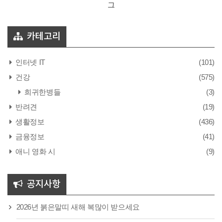
그
카테고리
인터넷 IT
(101)
건강
(575)
희귀한병들
(3)
반려견
(19)
생활정보
(436)
금융정보
(41)
애니 영화 시
(9)
공지사항
2026년 붉은말띠 새해 복많이 받으세요