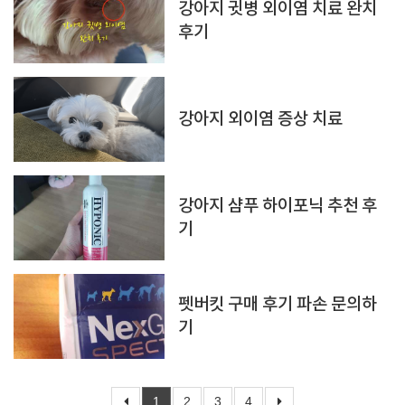
강아지 귓병 외이염 치료 완치
후기
강아지 외이염 증상 치료
강아지 샴푸 하이포닉 추천 후
기
펫버킷 구매 후기 파손 문의하
기
1
2
3
4