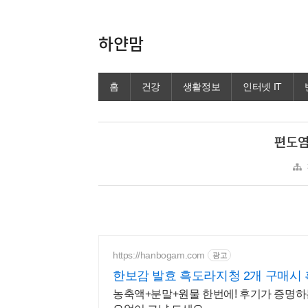
하얀맘
홈
건강
생활정보
인터넷 IT
편도염
https://hanbogam.com
광고
한보감 발효 흑도라지청 2개 구매시
농축액+분말+원물 한번에! 후기가 증명하