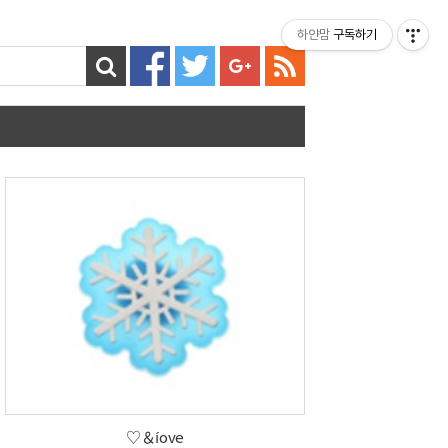
티스토리툴바
하얀맘
구독하기
♡＆íove