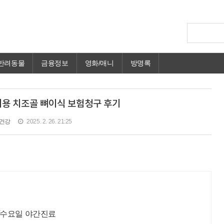
반려동물
금융정보
영화/애니
방명록
비용 치조골 뼈이식 보험청구 후기
건강
2025. 2. 26. 21:25
/수요일 야간진료