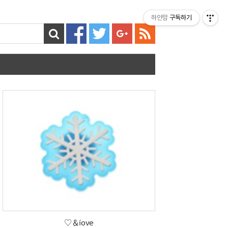
티스토리툴바
하얀맘
구독하기
♡＆íove