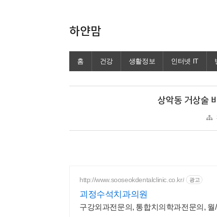
하얀맘
홈
건강
생활정보
인터넷 IT
상악동 거상술 
http://www.sooseokdentalclinic.co.kr/
광고
괴정수석치과의원
구강외과전문의, 통합치의학과전문의, 월