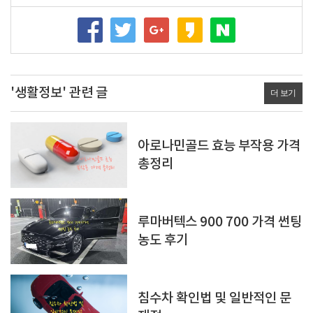
'생활정보' 관련 글
더 보기
아로나민골드 효능 부작용 가격
총정리
루마버텍스 900 700 가격 썬팅
농도 후기
침수차 확인법 및 일반적인 문