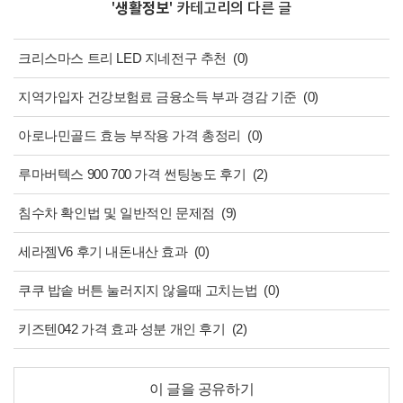
'
생활정보
' 카테고리의 다른 글
크리스마스 트리 LED 지네전구 추천
(0)
지역가입자 건강보험료 금융소득 부과 경감 기준
(0)
아로나민골드 효능 부작용 가격 총정리
(0)
루마버텍스 900 700 가격 썬팅농도 후기
(2)
침수차 확인법 및 일반적인 문제점
(9)
세라젬V6 후기 내돈내산 효과
(0)
쿠쿠 밥솥 버튼 눌러지지 않을때 고치는법
(0)
키즈텐042 가격 효과 성분 개인 후기
(2)
이 글을 공유하기