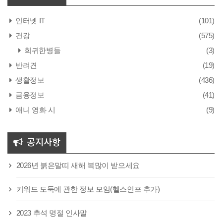
인터넷 IT
(101)
건강
(575)
희귀한병들
(3)
반려견
(19)
생활정보
(436)
금융정보
(41)
애니 영화 시
(9)
공지사항
2026년 붉은말띠 새해 복많이 받으세요
키워드 도둑에 관한 정보 모임(헬스인포 추가)
2023 추석 명절 인사말