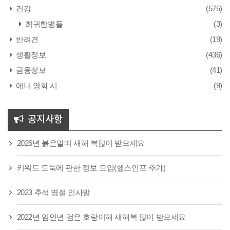
건강
(575)
희귀한병들
(3)
반려견
(19)
생활정보
(436)
금융정보
(41)
애니 영화 시
(9)
공지사항
2026년 붉은말띠 새해 복많이 받으세요
키워드 도둑에 관한 정보 모임(헬스인포 추가)
2023 추석 명절 인사말
2022년 임인년 검은 호랑이해 새해복 많이 받으세요