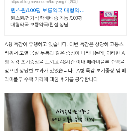
https://blog.naver.com/boryong7
광고
원스원/100평 보룡약국 대형약
국/태릉입구,육사 근처
원스원/건기식 택배배송 가능!/100평
대형약국 보룡약국/친절 상담!
A형 독감이 유행하고 있습니다. 이번 독감은 상당히 고통스
러워서 고열 몸살 두통과 같은 증상이 나타나는데, 이러한 A
형 독감 초기증상을 느끼고 48시간 이내 페라미플루 수액을
맞으면 상당한 효과가 있었습니다. A형 독감 초기증상 및 페
라미플루 수액 가격에 대한 후기를 공유합니다.