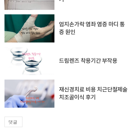
엄지손가락 염좌 염증 마디 통
증 원인
드림렌즈 착용기간 부작용
재신경치료 비용 치근단절제술
치조골이식 후기
댓글