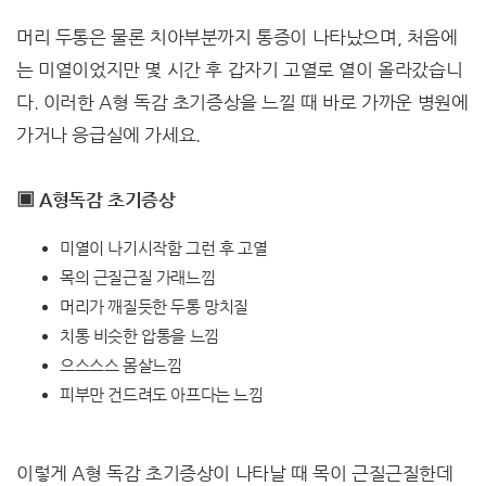
머리 두통은 물론 치아부분까지 통증이 나타났으며, 처음에
는 미열이었지만 몇 시간 후 갑자기 고열로 열이 올라갔습니
다. 이러한 A형 독감 초기증상을 느낄 때 바로 가까운 병원에
가거나 응급실에 가세요.
▣ A형독감 초기증상
미열이 나기시작함 그런 후 고열
목의 근질근질 가래느낌
머리가 깨질듯한 두통 망치질
치통 비슷한 압통을 느낌
으스스스 몸살느낌
피부만 건드려도 아프다는 느낌
이렇게 A형 독감 초기증상이 나타날 때 목이 근질근질한데