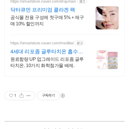
https://smartstore.naver.com/drquman
광고
닥터큐먼 프리미엄 콜라겐 팩
공식몰 전용 구성에 첫구매 5% + 재구
매 10% 할인까지
https://smartstore.naver.com/meditial
광고
4세대 리포좀 글루타치온 흡수
율,순도 높은 글루타치온
원료함량 UP 업그레이드 리포좀 글루
타치온. 10가지 화학첨가물 배제.
1
구독하기