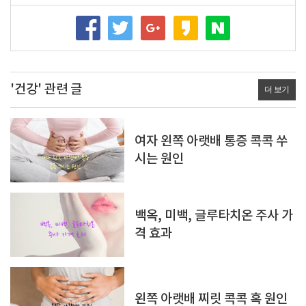
'건강' 관련 글
더 보기
여자 왼쪽 아랫배 통증 콕콕 쑤
시는 원인
백옥, 미백, 글루타치온 주사 가
격 효과
왼쪽 아랫배 찌릿 콕콕 혹 원인