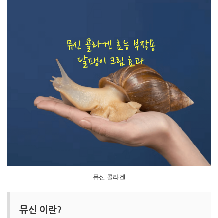
뮤신 콜라겐
뮤신 이란?