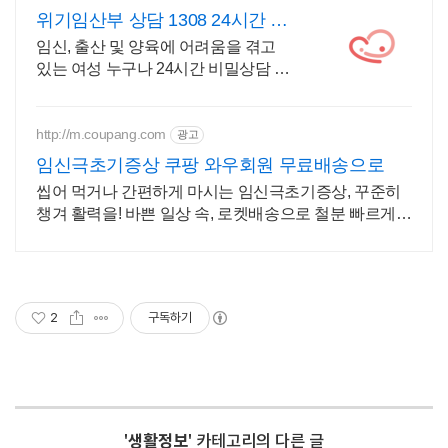
위기임산부 상담 1308 24시간 비
밀상담
임신, 출산 및 양육에 어려움을 겪고
있는 여성 누구나 24시간 비밀상담 지
원
http://m.coupang.com
광고
임신극초기증상 쿠팡 와우회원 무료배송으로
씹어 먹거나 간편하게 마시는 임신극초기증상, 꾸준히
챙겨 활력을! 바쁜 일상 속, 로켓배송으로 철분 빠르게
받아 간편하게 시작하세요.
2
구독하기
'
생활정보
' 카테고리의 다른 글