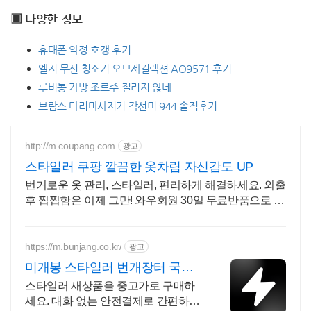
▣ 다양한 정보
휴대폰 약정 호갱 후기
엘지 무선 청소기 오브제컬렉션 AO9571 후기
루비통 가방 조르주 질리지 않네
브람스 다리마사지기 각선미 944 솔직후기
http://m.coupang.com
광고
스타일러 쿠팡 깔끔한 옷차림 자신감도 UP
번거로운 옷 관리, 스타일러, 편리하게 해결하세요. 외출
후 찝찝함은 이제 그만! 와우회원 30일 무료반품으로 만
나보세요.
https://m.bunjang.co.kr/
광고
미개봉 스타일러 번개장터 국내
최대 브랜드 중고거래
스타일러 새상품을 중고가로 구매하
세요. 대화 없는 안전결제로 간편하게!