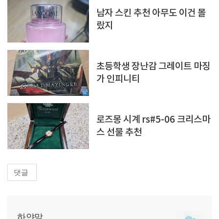
남자 스킨 추천 아무도 이건 몰
랐지
초등학생 장난감 그레이트 마징
가 인피니티
로즈몽 시계 rs#5-06 크리스마
스 선물 추천
댓글
하얀맘