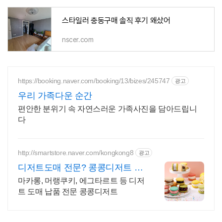
스타일러 충동구매 솔직 후기 왜샀어
nscer.com
https://booking.naver.com/booking/13/bizes/245747
광고
우리 가족다운 순간
편안한 분위기 속 자연스러운 가족사진을 담아드립니
다
http://smartstore.naver.com/kongkong8
광고
디저트도매 전문? 콩콩디저트 대
량 주문 및 도매 납품
마카롱, 머랭쿠키, 에그타르트 등 디저
트 도매 납품 전문 콩콩디저트