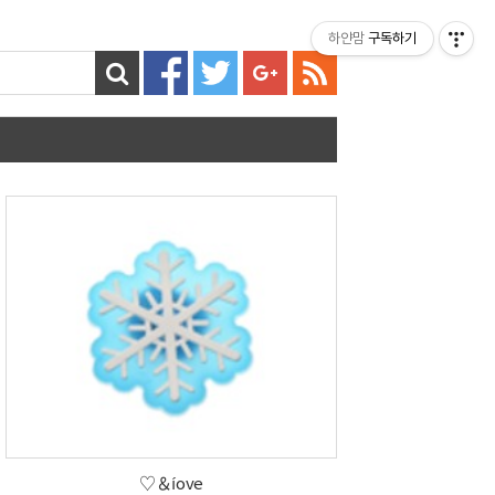
티스토리툴바
하얀맘
구독하기
♡＆íove