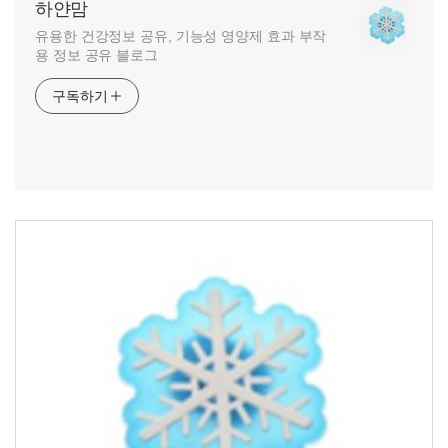
하얀맘
유용한 건강정보 공유, 기능성 영양제 효과 부작
용 정보 공유 블로그
구독하기