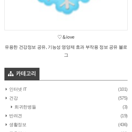
♡＆íove
유용한 건강정보 공유, 기능성 영양제 효과 부작용 정보 공유 블로
그
카테고리
인터넷 IT
(101)
건강
(575)
희귀한병들
(3)
반려견
(19)
생활정보
(436)