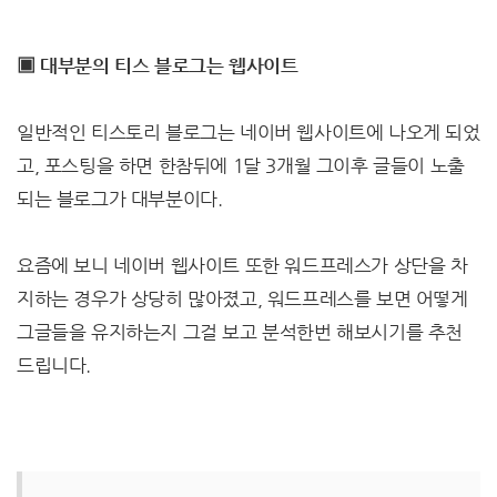
▣ 대부분의 티스 블로그는 웹사이트
일반적인 티스토리 블로그는 네이버 웹사이트에 나오게 되었
고, 포스팅을 하면 한참뒤에 1달 3개월 그이후 글들이 노출
되는 블로그가 대부분이다.
요즘에 보니 네이버 웹사이트 또한 워드프레스가 상단을 차
지하는 경우가 상당히 많아졌고, 워드프레스를 보면 어떻게
그글들을 유지하는지 그걸 보고 분석한번 해보시기를 추천
드립니다.