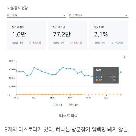
티스토리C
3개의 티스토리가 있다. 하나는 방문잦가 몇백명 돼지 않는