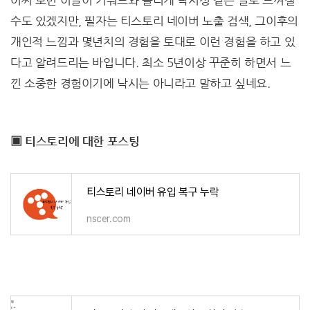
어찌 보면 이글이 키워드와 틀리게 낙시성 같은 글로 느껴질
수도 있겠지만, 필자는 티스토리 네이버 노출 검색, 그이후의
개인적 느낌과 몇년치의 경험을 토대로 이런 경험을 하고 있
다고 알려드리는 바입니다. 최소 5년이상 꾸준히 하면서 느
낀 소중한 경험이기에 낙시는 아니라고 말하고 싶네요.
▣ 티스토리에 대한 포스팅
티스토리 네이버 유입 복구 누락
nscer.com