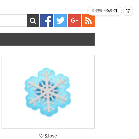
티스토리툴바
하얀맘
구독하기
♡＆íove