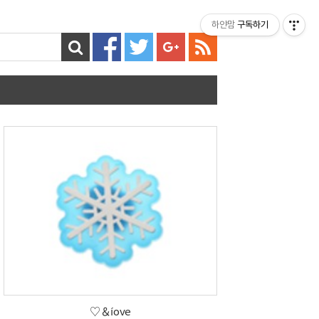
티스토리툴바
하얀맘
구독하기
♡＆íove